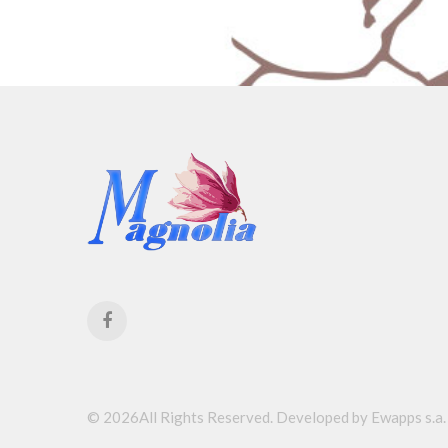
©
2026
All Rights Reserved.
Developed by Ewapps s.a.